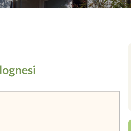
olognesi