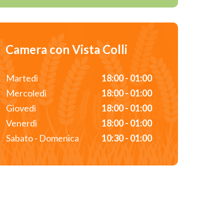
Camera con Vista Colli
Martedì
18:00 - 01:00
Mercoledì
18:00 - 01:00
Giovedì
18:00 - 01:00
Venerdì
18:00 - 01:00
Sabato - Domenica
10:30 - 01:00