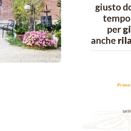
giusto d
tempo 
per
g
anche
ril
Prenot
(atti