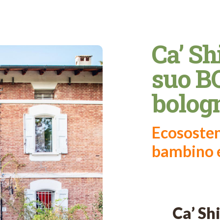
Ca’ Sh
suo BO
bolog
Ecososteni
bambino e
Ca’ Sh