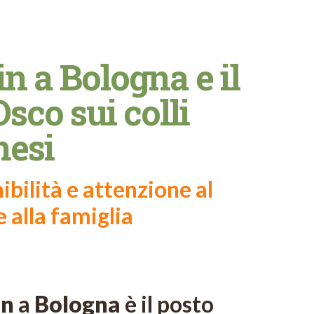
in a Bologna e il
sco sui colli
nesi
bilità e attenzione al
 alla famiglia
in
a
Bologna
è il posto