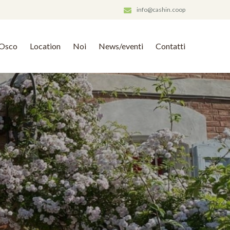
info@cashin.coop
Osco
Location
Noi
News/eventi
Contatti