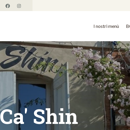
I nostri menù
B
 Ca' Shin