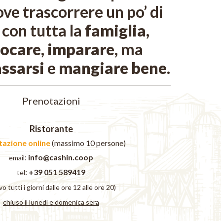
ove trascorrere un po’ di
con tutta la
famiglia
,
iocare
,
imparare
, ma
assarsi
e
mangiare bene
.
Prenotazioni
Ristorante
azione online
(massimo 10 persone)
:
info@cashin.coop
email
:
+39 051 589419
tel
vo tutti i giorni dalle ore 12 alle ore 20)
chiuso il lunedì e domenica sera