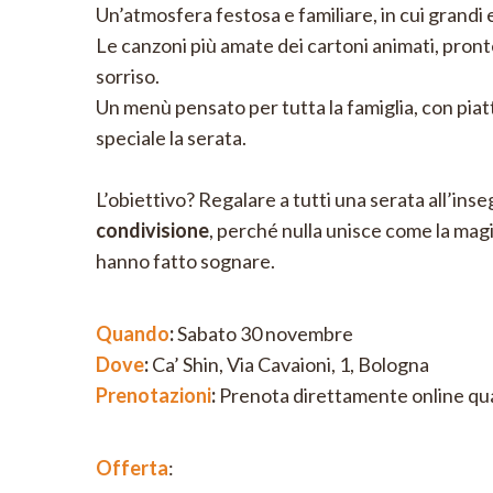
Un’atmosfera festosa e familiare, in cui grandi 
Le canzoni più amate dei cartoni animati, pronte
sorriso.
Un menù pensato per tutta la famiglia, con pia
speciale la serata.
L’obiettivo? Regalare a tutti una serata all’ins
condivisione
, perché nulla unisce come la magia
hanno fatto sognare.
Quando
:
Sabato 30 novembre
Dove
:
Ca’ Shin, Via Cavaioni, 1, Bologna
Prenotazioni
:
Prenota direttamente online
qu
Offerta
: