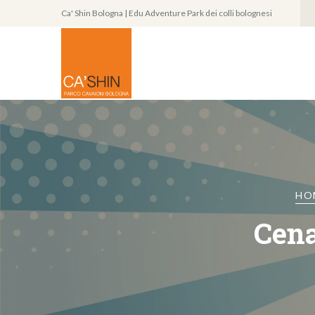
Ca' Shin Bologna | Edu Adventure Park dei colli bolognesi
HO
Cena