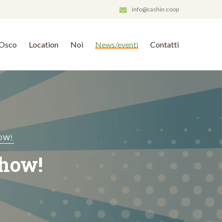
info@cashin.coop
Osco
Location
Noi
News/eventi
Contatti
OW!
Show!