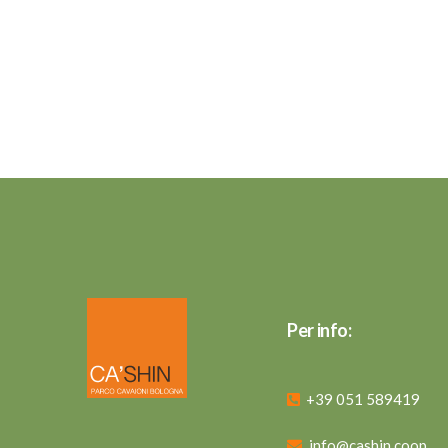
Per info:
+39 051 589419
info@cashin.coop